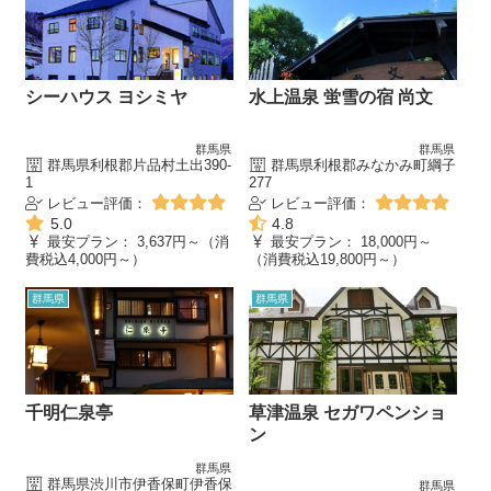
シーハウス ヨシミヤ
水上温泉 蛍雪の宿 尚文
群馬県
群馬県
群馬県利根郡片品村土出390-
群馬県利根郡みなかみ町綱子
1
277
レビュー評価：
レビュー評価：
5.0
4.8
最安プラン： 3,637円～（消
最安プラン： 18,000円～
費税込4,000円～）
（消費税込19,800円～）
群馬県
群馬県
千明仁泉亭
草津温泉 セガワペンショ
ン
群馬県
群馬県渋川市伊香保町伊香保
群馬県