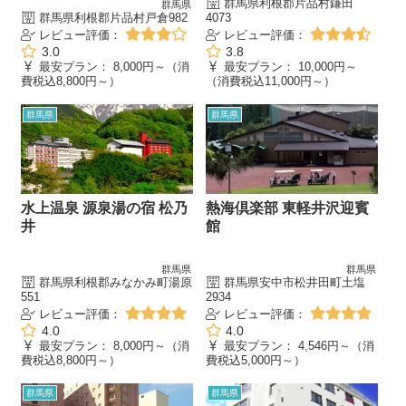
群馬県利根郡片品村鎌田
群馬県
群馬県利根郡片品村戸倉982
4073
レビュー評価：
レビュー評価：
3.0
3.8
最安プラン： 8,000円～（消
最安プラン： 10,000円～
費税込8,800円～）
（消費税込11,000円～）
群馬県
群馬県
水上温泉 源泉湯の宿 松乃
熱海倶楽部 東軽井沢迎賓
井
館
群馬県
群馬県
群馬県利根郡みなかみ町湯原
群馬県安中市松井田町土塩
551
2934
レビュー評価：
レビュー評価：
4.0
4.0
最安プラン： 8,000円～（消
最安プラン： 4,546円～（消
費税込8,800円～）
費税込5,000円～）
群馬県
群馬県