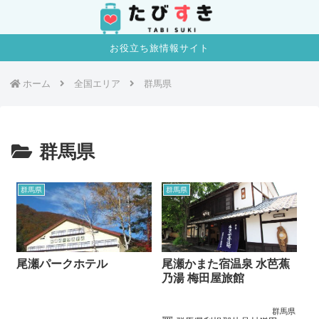
お役立ち旅情報サイト
ホーム
全国エリア
群馬県
群馬県
群馬県
群馬県
尾瀬パークホテル
尾瀬かまた宿温泉 水芭蕉
乃湯 梅田屋旅館
群馬県