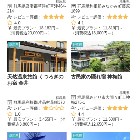
群馬県
群馬県
群馬県吾妻郡草津町草津464-
群馬県利根郡みなかみ町藤原
214
1899
レビュー評価：
レビュー評価：
4.0
4.1
最安プラン： 18,182円～
最安プラン： 11,819円～
（消費税込20,000円～）
（消費税込13,000円～）
群馬県
群馬県
天然温泉旅館 くつろぎの
古民家の隠れ宿 神梅館
お宿 金井
群馬県
群馬県みどり市大間々町上神
群馬県
群馬県利根郡片品村花咲373
梅275-1
レビュー評価：
レビュー評価：
1.0
4.4
最安プラン： 3,455円～（消
最安プラン： 11,500円～
費税込3,800円～）
（消費税込12,650円～）
群馬県
群馬県