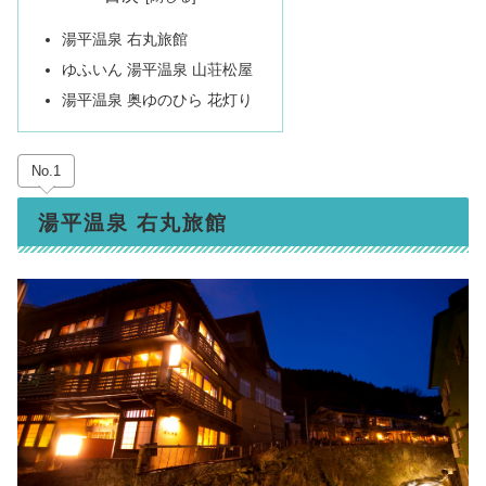
湯平温泉 右丸旅館
ゆふいん 湯平温泉 山荘松屋
湯平温泉 奥ゆのひら 花灯り
No.1
湯平温泉 右丸旅館