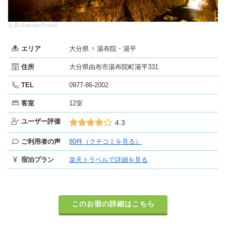
出典:RakutenTravel
エリア
大分県
湯布院・湯平
住所
大分県由布市湯布院町湯平331
TEL
0977-86-2002
客室
12室
ユーザー評価
4.3
ご利用者の声
80件（クチコミを見る）
宿泊プラン
楽天トラベルで詳細を見る
このお宿の詳細はこちら