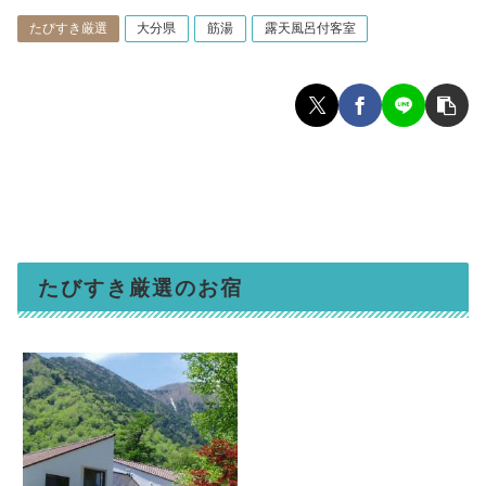
たびすき厳選
大分県
筋湯
露天風呂付客室
たびすき厳選のお宿