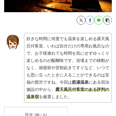
好きな時間に何度でも温泉を楽しめる露天風
呂付客室。いわば自分だけの専用お風呂なの
で、お子様連れでも時間を気にせずゆっくり
楽しめるのが醍醐味です。浴場までの移動が
なく、就寝前や翌朝起きてすぐなど、いつで
も思い立ったときに入ることができるのは至
福の贅沢ですね。今回は
筋湯温泉
にある宿泊
施設の中から、
露天風呂付客室のある評判の
温泉宿
を厳選しました。
目次