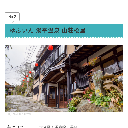
No.2
ゆふいん 湯平温泉 山荘松屋
出典:RakutenTravel
エリア
大分県
湯布院・湯平