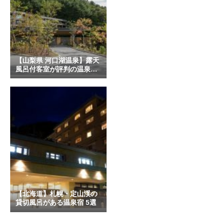
【山梨県 河口湖温泉】露天
風呂付客室が評判の温泉宿
11選
【北海道】札幌・定山渓の
貸切風呂がある温泉宿 5選