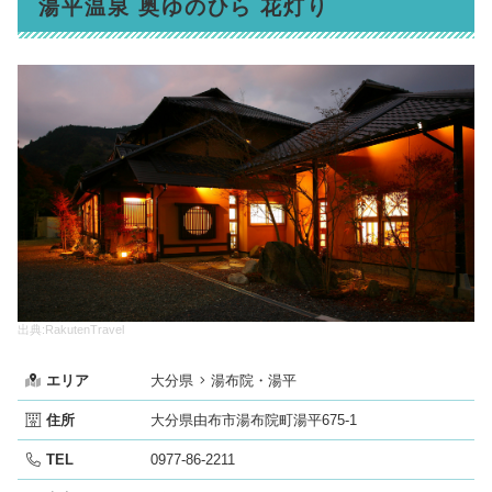
湯平温泉 奥ゆのひら 花灯り
出典:RakutenTravel
エリア
大分県
湯布院・湯平
住所
大分県由布市湯布院町湯平675-1
TEL
0977-86-2211