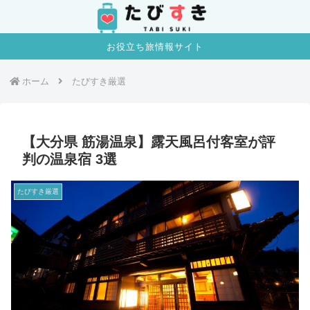
お役立ち旅情報サイト
ホーム
たびすき厳選
【大分県 筋湯温泉】露天風呂付客室が評
判の温泉宿 3選
たびすき厳選