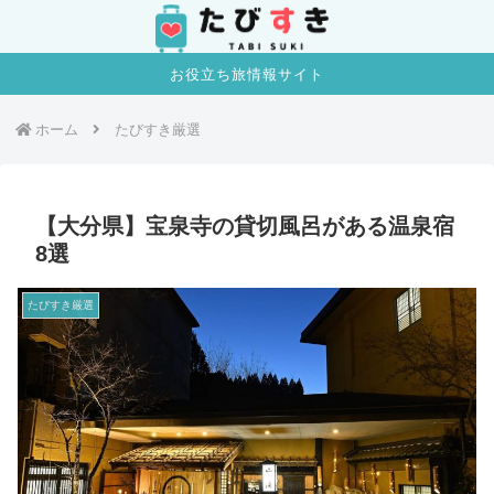
お役立ち旅情報サイト
ホーム
たびすき厳選
【大分県】宝泉寺の貸切風呂がある温泉宿
8選
たびすき厳選