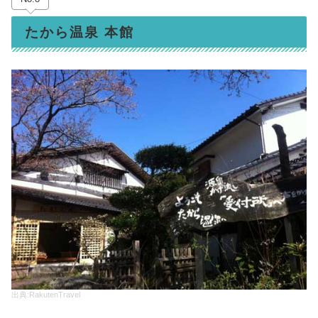
たから温泉 本館
出典:RakutenTravel