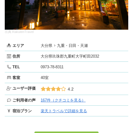
出典:RakutenTravel
エリア
大分県
九重・日田・天瀬
住所
大分県玖珠郡九重町大字町田2032
TEL
0973-78-8311
客室
40室
ユーザー評価
4.2
ご利用者の声
167件（クチコミを見る）
宿泊プラン
楽天トラベルで詳細を見る