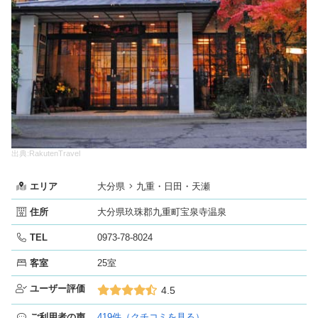
出典:RakutenTravel
エリア
大分県
九重・日田・天瀬
住所
大分県玖珠郡九重町宝泉寺温泉
TEL
0973-78-8024
客室
25室
ユーザー評価
4.5
ご利用者の声
419件（クチコミを見る）