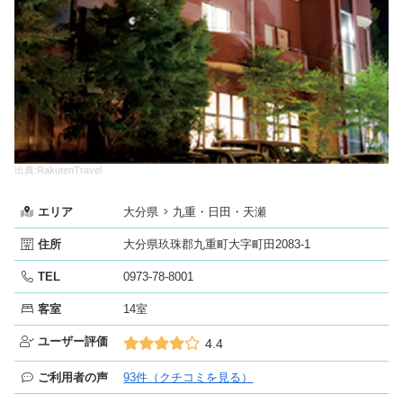
出典:RakutenTravel
エリア
大分県
九重・日田・天瀬
住所
大分県玖珠郡九重町大字町田2083-1
TEL
0973-78-8001
客室
14室
ユーザー評価
4.4
ご利用者の声
93件（クチコミを見る）