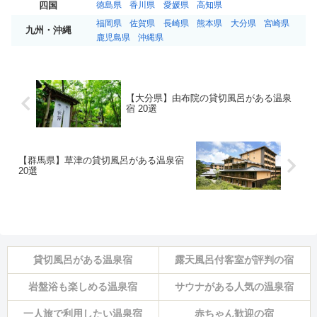
四国
徳島県
香川県
愛媛県
高知県
福岡県
佐賀県
長崎県
熊本県
大分県
宮崎県
九州・沖縄
鹿児島県
沖縄県
【大分県】由布院の貸切風呂がある温泉
宿 20選
【群馬県】草津の貸切風呂がある温泉宿
20選
貸切風呂がある温泉宿
露天風呂付客室が評判の宿
岩盤浴も楽しめる温泉宿
サウナがある人気の温泉宿
一人旅で利用したい温泉宿
赤ちゃん歓迎の宿