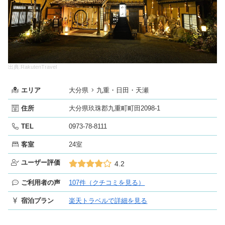
出典:RakutenTravel
エリア
大分県
九重・日田・天瀬
住所
大分県玖珠郡九重町町田2098-1
TEL
0973-78-8111
客室
24室
ユーザー評価
4.2
ご利用者の声
107件（クチコミを見る）
宿泊プラン
楽天トラベルで詳細を見る