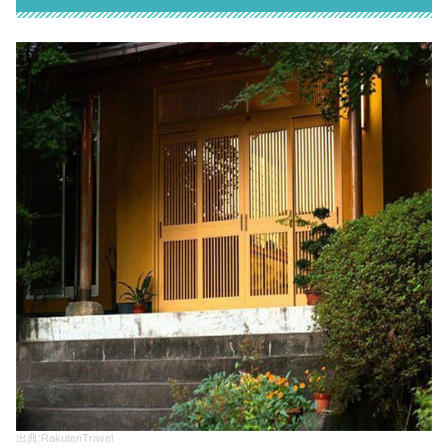
出典:RakutenTravel