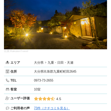
出典:RakutenTravel
エリア
大分県
九重・日田・天瀬
住所
大分県玖珠郡九重町町田2645
TEL
0973-73-2655
客室
10室
ユーザー評価
4.5
ご利用者の声
73件（クチコミを見る）