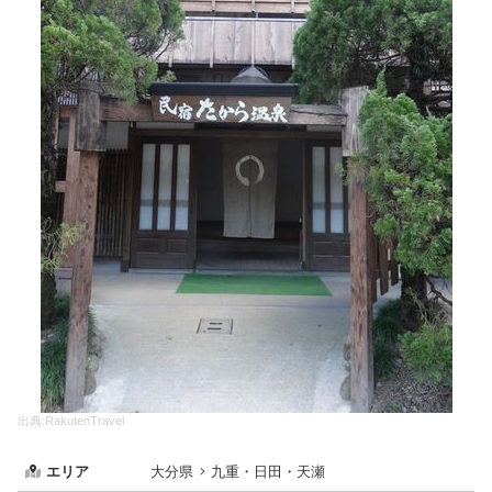
出典:RakutenTravel
エリア
大分県
九重・日田・天瀬